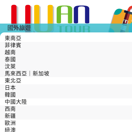
國外旅遊
東南亞
菲律賓
越南
泰國
汶萊
馬來西亞｜新加坡
東北亞
日本
韓國
中國大陸
西南
新疆
歐洲
紐澳