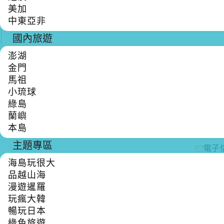
美加
OP
中東亞非
國內旅遊
澎湖
金門
御源旅
馬祖
小琉球
電話：(04)
綠島
傳真：(04)
蘭嶼
本島
地址
主題專區
電子信
海島玩很大
品越山海
漫遊暹羅
玩瘋大韓
暢玩日本
綠色旅遊